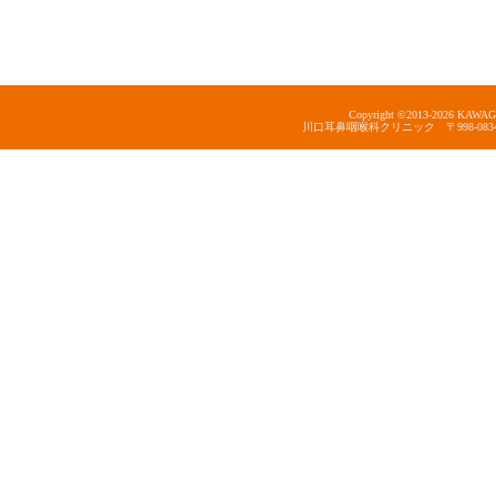
Copyright ©2013-
2026 KAWAGUC
川口耳鼻咽喉科クリニック 〒998-0834 山形県酒