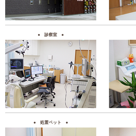
●
診察室 ●
●
処置ベット ●